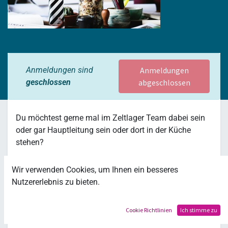
Anmeldungen sind
Anmeldungen
geschlossen
abgeschlossen
Du möchtest gerne mal im Zeltlager Team dabei sein
oder gar Hauptleitung sein oder dort in der Küche
stehen?
Wir verwenden Cookies, um Ihnen ein besseres
Nutzererlebnis zu bieten.
Der Termin für das Zeltlager 2025 ist:
Sonntag, 3. -
Freitag 8. August
Cookie Richtlinien
Ich stimme zu